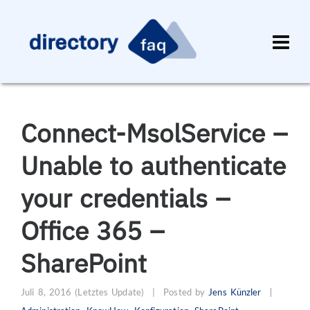
Connect-MsolService –
Unable to authenticate
your credentials –
Office 365 –
SharePoint
Juli 8, 2016
(Letztes Update)
|
Posted by
Jens Künzler