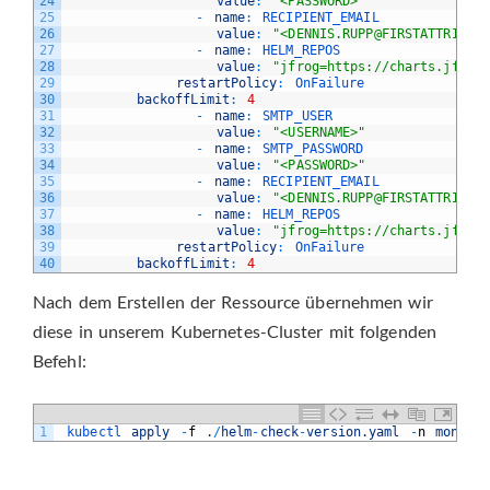
24
value
:
"<PASSWORD>"
25
-
name
:
RECIPIENT_EMAIL
26
value
:
"<DENNIS.RUPP@FIRSTATTRIBUT
27
-
name
:
HELM_REPOS
28
value
:
"jfrog=https://charts.jfrog
29
restartPolicy
:
OnFailure
30
backoffLimit
:
4
31
-
name
:
SMTP_USER
32
value
:
"<USERNAME>"
33
-
name
:
SMTP_PASSWORD
34
value
:
"<PASSWORD>"
35
-
name
:
RECIPIENT_EMAIL
36
value
:
"<DENNIS.RUPP@FIRSTATTRIBUT
37
-
name
:
HELM_REPOS
38
value
:
"jfrog=https://charts.jfrog
39
restartPolicy
:
OnFailure
40
backoffLimit
:
4
Nach dem Erstellen der Ressource übernehmen wir
diese in unserem Kubernetes-Cluster mit folgenden
Befehl:
1
kubectl 
apply
-
f
.
/
helm
-
check
-
version
.
yaml
-
n
monitor