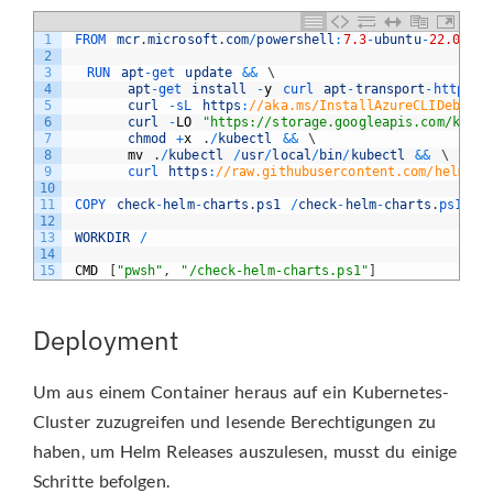
1
FROM 
mcr
.
microsoft
.
com
/
powershell
:
7.3
-
ubuntu
-
22.04
2
3
RUN 
apt
-
get 
update
&&
\
4
apt
-
get 
install
-
y
curl 
apt
-
transport
-
https 
g
5
curl
-
sL 
https
:
//aka.ms/InstallAzureCLIDeb | 
6
curl
-
LO
"https://storage.googleapis.com/kuber
7
chmod
+
x
.
/
kubectl
&&
\
8
mv
.
/
kubectl
/
usr
/
local
/
bin
/
kubectl
&&
\
9
curl 
https
:
//raw.githubusercontent.com/helm/he
10
11
COPY 
check
-
helm
-
charts
.
ps1
/
check
-
helm
-
charts
.
ps1
12
13
WORKDIR
/
14
15
CMD
[
"pwsh"
,
"/check-helm-charts.ps1"
]
Deployment
Um aus einem Container heraus auf ein Kubernetes-
Cluster zuzugreifen und lesende Berechtigungen zu
haben, um Helm Releases auszulesen, musst du einige
Schritte befolgen.