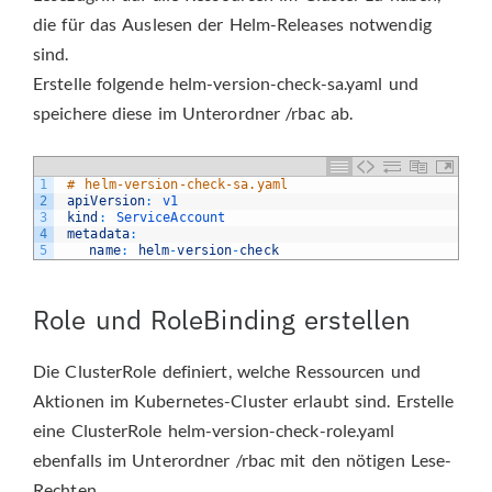
die für das Auslesen der Helm-Releases notwendig
sind.
Erstelle folgende helm-version-check-sa.yaml und
speichere diese im Unterordner /rbac ab.
1
# helm-version-check-sa.yaml
2
apiVersion
:
v1
3
kind
:
ServiceAccount
4
metadata
:
5
name
:
helm
-
version
-
check
Role und RoleBinding erstellen
Die ClusterRole definiert, welche Ressourcen und
Aktionen im Kubernetes-Cluster erlaubt sind. Erstelle
eine ClusterRole helm-version-check-role.yaml
ebenfalls im Unterordner /rbac mit den nötigen Lese-
Rechten.