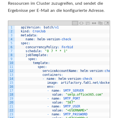
Ressourcen im Cluster zuzugreifen, und sendet die
Ergebnisse per E-Mail an die konfigurierte Adresse.
1
apiVersion
:
batch
/
v1
2
kind
:
CronJob
3
metadata
:
4
name
:
helm
-
version
-
check
5
spec
:
6
concurrencyPolicy
:
Forbid
7
schedule
:
"0 7 * * 1"
8
jobTemplate
:
9
spec
:
10
template
:
11
spec
:
12
serviceAccountName
:
helm
-
version
-
check
13
containers
:
14
-
name
:
helm
-
version
-
check
15
image
:
artifactory
.
fa01
.
net
/
docker
-
lo
16
env
:
17
-
name
:
SMTP_SERVER
18
value
:
"smtp.office365.com"
19
-
name
:
SMTP_PORT
20
value
:
"587"
21
-
name
:
SMTP_USER
22
value
:
"<USERNAME>"
23
-
name
:
SMTP_PASSWORD