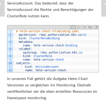
ServiceAccount. Das bedeutet, dass der
ServiceAccount die Rechte und Berechtigungen der
ClusterRole nutzen kann.
1
# helm-version-check-rolebinding.yaml
2
apiVersion
:
rbac
.
authorization
.
k8s
.
io
/
v1
3
kind
:
ClusterRoleBinding
4
metadata
:
5
name
:
helm
-
version
-
check
-
binding
6
roleRef
:
7
apiGroup
:
rbac
.
authorization
.
k8s
.
io
8
kind
:
ClusterRole
9
name
:
helm
-
version
-
check
10
subjects
:
11
-
kind
:
ServiceAccount
12
name
:
helm
-
version
-
check
In unserem Fall gehört die Aufgabe Helm-Chart
Versionen zu vergleichen ins Monitoring. Deshalb
veröffentlichen wir die eben erstellten Ressourcen im
Namespace monitoring.