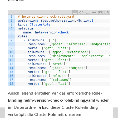
1
# helm-version-check-role.yaml
2
apiVersion
:
rbac
.
authorization
.
k8s
.
io
/
v1
3
kind
:
ClusterRole
4
metadata
:
5
name
:
helm
-
version
-
check
6
rules
:
7
-
apiGroups
:
[
""
]
8
resources
:
[
"pods"
,
"services"
,
"endpoints"
,
"
9
verbs
:
[
"get"
,
"list"
]
10
-
apiGroups
:
[
"apps"
,
"extensions"
]
11
resources
:
[
"deployments"
,
"replicasets"
,
"stat
12
verbs
:
[
"get"
,
"list"
]
13
-
apiGroups
:
[
"batch"
]
14
resources
:
[
"jobs"
,
"cronjobs"
]
15
verbs
:
[
"get"
,
"list"
]
16
-
apiGroups
:
[
"helm.sh"
]
17
resources
:
[
"releases"
]
18
verbs
:
[
"get"
,
"list"
]
Anschließend erstellen wir das erforderliche
Role-
Binding helm-version-check-rolebinding.yaml
wieder
im Unterordner
/rbac
, diese ClusterRoleBinding
verknüpft die ClusterRole mit unserem