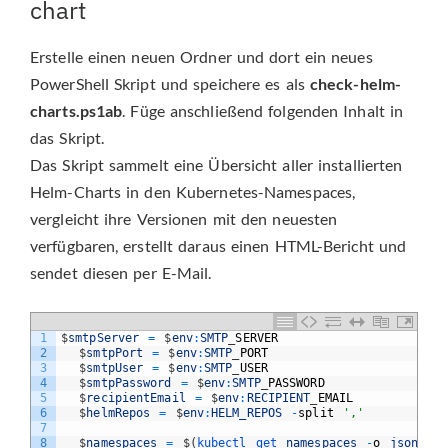
chart
Erstelle einen neuen Ordner und dort ein neues
PowerShell Skript und speichere es als
check-helm-
charts.ps1ab
. Füge anschließend folgenden Inhalt in
das Skript.
Das Skript sammelt eine Übersicht aller installierten
Helm-Charts in den Kubernetes-Namespaces,
vergleicht ihre Versionen mit den neuesten
verfügbaren, erstellt daraus einen HTML-Bericht und
sendet diesen per E-Mail.
1
$
smtpServer
=
$
env
:
SMTP
_
SERVER
2
$
smtpPort
=
$
env
:
SMTP
_
PORT
3
$
smtpUser
=
$
env
:
SMTP
_
USER
4
$
smtpPassword
=
$
env
:
SMTP
_
PASSWORD
5
$
recipientEmail
=
$
env
:
RECIPIENT
_
EMAIL
6
$
helmRepos
=
$
env
:
HELM_REPOS
-
split
','
7
8
$
namespaces
=
$
(
kubectl 
get 
namespaces
-
o
jsonpath