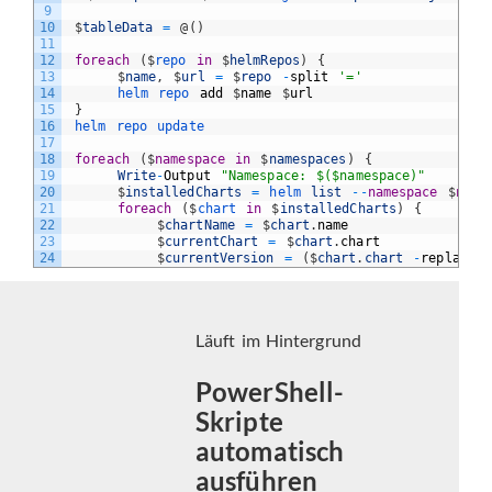
9
10
$
tableData
=
@
(
)
11
12
foreach
(
$
repo 
in
$
helmRepos
)
{
13
$
name
,
$
url
=
$
repo
-
split
'='
14
helm 
repo 
add
$
name
$
url
15
}
16
helm 
repo 
update
17
18
foreach
(
$
namespace
in
$
namespaces
)
{
19
Write
-
Output
"Namespace: $($namespace)"
20
$
installedCharts
=
helm 
list
--
namespace
$
name
21
foreach
(
$
chart 
in
$
installedCharts
)
{
22
$
chartName
=
$
chart
.
name
23
$
currentChart
=
$
chart
.
chart
24
$
currentVersion
=
(
$
chart
.
chart
-
replace
Läuft im Hintergrund
PowerShell-
Skripte
automatisch
ausführen