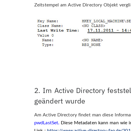
Zeitstempel am Active Directory Objekt vergl
2. Im Active Directory festst
geändert wurde
Am Active Directory findet man diese Informa
pwdLastSet
.
Diese Metadaten kann man wie im
Link :
https://www.active-directory-faq.de/20