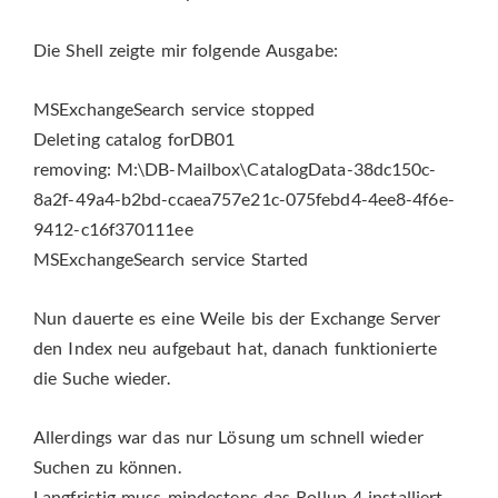
Die Shell zeigte mir folgende Ausgabe:
MSExchangeSearch service stopped
Deleting catalog forDB01
removing: M:\DB-Mailbox\CatalogData-38dc150c-
8a2f-49a4-b2bd-ccaea757e21c-075febd4-4ee8-4f6e-
9412-c16f370111ee
MSExchangeSearch service Started
Nun dauerte es eine Weile bis der Exchange Server
den Index neu aufgebaut hat, danach funktionierte
die Suche wieder.
Allerdings war das nur Lösung um schnell wieder
Suchen zu können.
Langfristig muss mindestens das Rollup 4 installiert