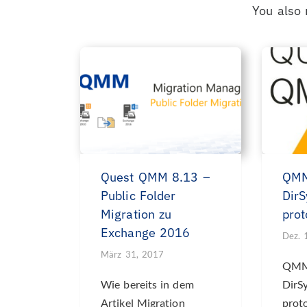
You also 
Quest QMM 8.13 –
QMM
Public Folder
DirS
Migration zu
prot
Exchange 2016
Dez. 
März 31, 2017
QMM
Wie bereits in dem
DirS
Artikel Migration
prot