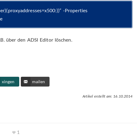
er)(proxyaddresses=x500:))“ -Properties
e
B. über den ADSI Editor löschen.
xingen
mailen
Artikel erstellt am: 16.10.2014
1