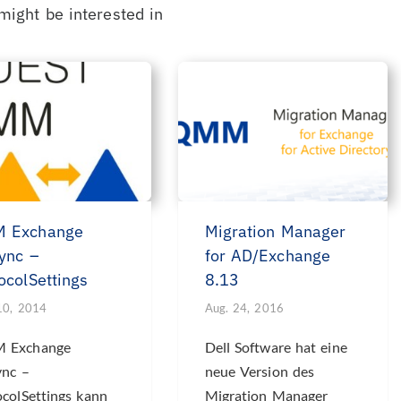
might be interested in
 Exchange
Migration Manager
ync –
for AD/Exchange
ocolSettings
8.13
10, 2014
Aug. 24, 2016
 Exchange
Dell Software hat eine
ync –
neue Version des
ocolSettings kann
Migration Manager