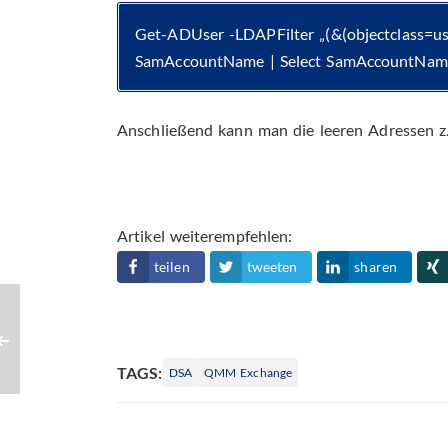
Get-ADUser -LDAPFilter „(&(objectclass=us
SamAccountName | Select SamAccountNam
Anschließend kann man die leeren Adressen z.
Artikel weiterempfehlen:
teilen
tweeten
sharen
TAGS:
DSA
QMM Exchange