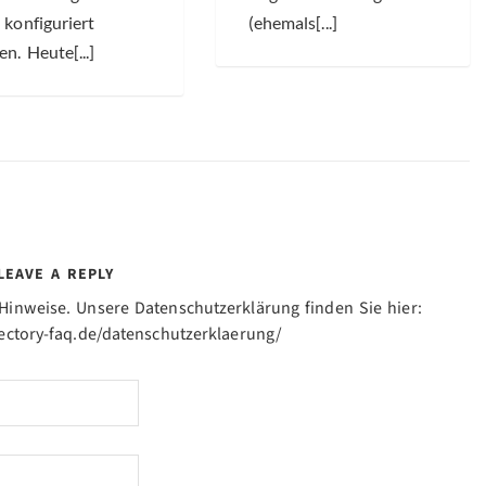
 konfiguriert
(ehemals[...]
n. Heute[...]
LEAVE A REPLY
inweise. Unsere Datenschutzerklärung finden Sie hier:
rectory-faq.de/datenschutzerklaerung/