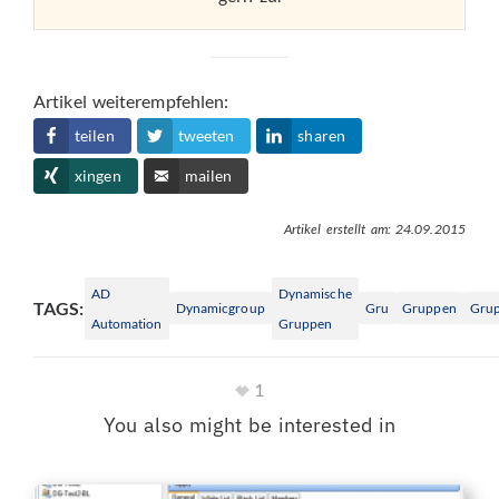
Artikel weiterempfehlen:
teilen
tweeten
sharen
xingen
mailen
Artikel erstellt am: 24.09.2015
AD
Dynamische
TAGS:
Dynamicgroup
Gru
Gruppen
Grup
Automation
Gruppen
1
You also might be interested in