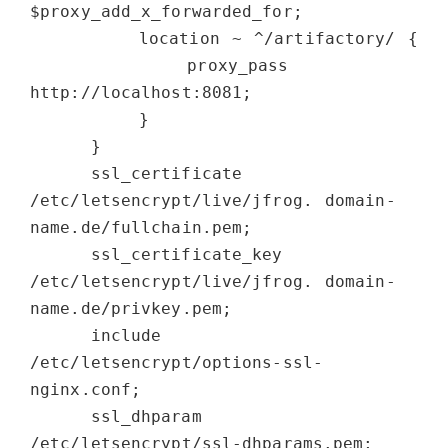
$proxy_add_x_forwarded_for;

         location ~ ^/artifactory/ {

             proxy_pass    
http://localhost:8081;

         }

     }

     ssl_certificate 
/etc/letsencrypt/live/jfrog. domain-
name.de/fullchain.pem;

     ssl_certificate_key 
/etc/letsencrypt/live/jfrog. domain-
name.de/privkey.pem;

     include 
/etc/letsencrypt/options-ssl-
nginx.conf;

     ssl_dhparam 
/etc/letsencrypt/ssl-dhparams.pem;
