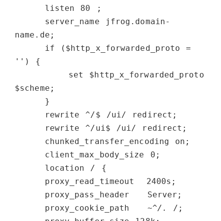
     listen 80 ;

     server_name jfrog.domain-
name.de;

     if ($http_x_forwarded_proto = 
'') {

         set $http_x_forwarded_proto  
$scheme;

     }

     rewrite ^/$ /ui/ redirect;

     rewrite ^/ui$ /ui/ redirect;

     chunked_transfer_encoding on;

     client_max_body_size 0;

     location / {

     proxy_read_timeout  2400s;

     proxy_pass_header   Server;

     proxy_cookie_path   ~
^/.
 /;
