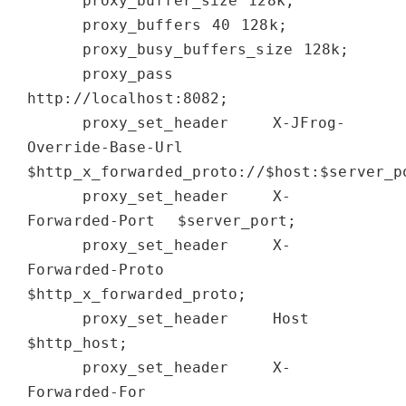
     proxy_buffer_size 128k;

     proxy_buffers 40 128k;

     proxy_busy_buffers_size 128k;

     proxy_pass          
http://localhost:8082;

     proxy_set_header    X-JFrog-
Override-Base-Url   
$http_x_forwarded_proto://$host:$server_po
     proxy_set_header    X-
Forwarded-Port  $server_port;

     proxy_set_header    X-
Forwarded-Proto 
$http_x_forwarded_proto;

     proxy_set_header    Host              
$http_host;

     proxy_set_header    X-
Forwarded-For   