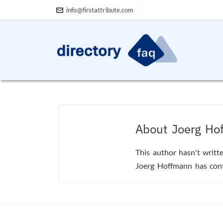
info@firstattribute.com
About
Joerg Ho
This author hasn't writte
Joerg Hoffmann
has cont