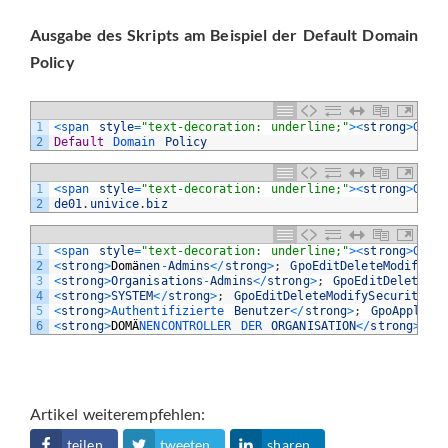
Ausgabe des Skripts am Beispiel der Default Domain
Policy
1
<
span 
style
=
"text-decoration: underline;"
>
<
strong
>
GPO 
2
Default
Domain 
Policy
1
<
span 
style
=
"text-decoration: underline;"
>
<
strong
>
GPO 
2
de01
.
univice
.
biz
1
<
span 
style
=
"text-decoration: underline;"
>
<
strong
>
GPO 
2
<
strong
>
Dom
ä
nen
-
Admins
<
/
strong
>
;
GpoEditDeleteModifySec
3
<
strong
>
Organisations
-
Admins
<
/
strong
>
;
GpoEditDeleteMod
4
<
strong
>
SYSTEM
<
/
strong
>
;
GpoEditDeleteModifySecurity
5
<
strong
>
Authentifizierte 
Benutzer
<
/
strong
>
;
GpoApply
6
<
strong
>
DOM
Ä
NENCONTROLLER 
DER 
ORGANISATION
<
/
strong
>
;
G
Artikel weiterempfehlen:
teilen
tweeten
sharen