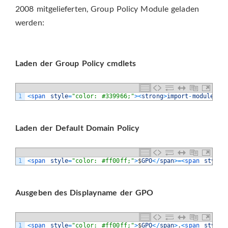
2008 mitgelieferten, Group Policy Module geladen
werden:
Laden der Group Policy cmdlets
1
<
span 
style
=
"color: #339966;"
>
<
strong
>
import
-
module
<
/
s
Laden der Default Domain Policy
1
<
span 
style
=
"color: #ff00ff;"
>
$
GPO
<
/
span
>=
<
span 
style
=
Ausgeben des Displayname der GPO
1
<
span 
style
=
"color: #ff00ff;"
>
$
GPO
<
/
span
>
.
<
span 
style
=