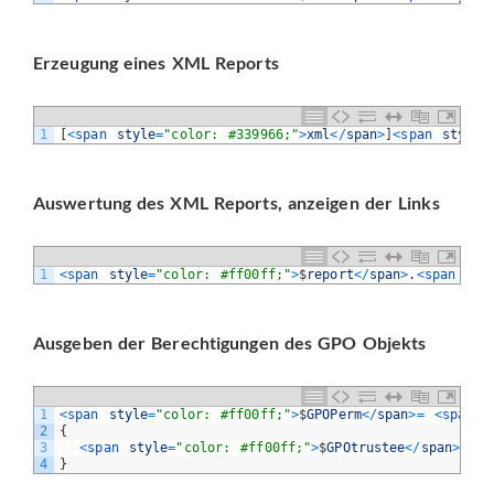
Erzeugung eines XML Reports
1
[
<
span 
style
=
"color: #339966;"
>
xml
<
/
span
>
]
<
span 
style
=
Auswertung des XML Reports, anzeigen der Links
1
<
span 
style
=
"color: #ff00ff;"
>
$
report
<
/
span
>
.
<
span 
sty
Ausgeben der Berechtigungen des GPO Objekts
1
<
span 
style
=
"color: #ff00ff;"
>
$
GPOPerm
<
/
span
>=
<
span 
s
2
{
3
<
span 
style
=
"color: #ff00ff;"
>
$
GPOtrustee
<
/
span
>
.
<
sp
4
}