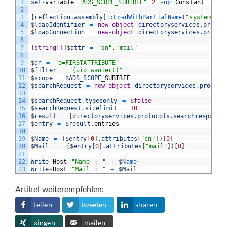
1
set
-
variable
"ADS_SCOPE_SUBTREE"
2
-
op 
Constant
2
3
[
reflection
.
assembly
]
::
LoadWithPartialName
(
"system.dir
4
$
ldapIdentifier
=
new
-
object
directoryservices
.
protoc
5
$
ldapConnection
=
new
-
object
directoryservices
.
protoc
6
7
[
string
[
]
]
$
attr
=
"cn"
,
"mail"
8
9
$
dn
=
"o=FIRSTATTRIBUTE"
10
$
filter
=
"(uid=waniert)"
11
$
scope
=
$
ADS_SCOPE
_
SUBTREE
12
$
searchRequest
=
new
-
object
directoryservices
.
protoco
13
14
$
searchRequest
.
typesonly
=
$
false
15
$
searchRequest
.
sizelimit
=
10
16
$
result
=
[
directoryservices
.
protocols
.
searchresponse
17
$
entry
=
$
result
.
entries
18
19
$
Name
=
(
$
entry
[
0
]
.
attributes
[
"cn"
]
)
[
0
]
20
$
Mail
=
(
$
entry
[
0
]
.
attributes
[
"mail"
]
)
[
0
]
21
22
Write
-
Host
"Name : "
+
$
Name
23
Write
-
Host
"Mail : "
+
$
Mail
Artikel weiterempfehlen:
teilen
tweeten
sharen
xingen
mailen