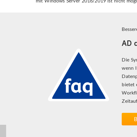
mit Windows Server 2016/2019 ist nicht mögl
Besser
AD d
Die Sy
wenn I
Datenp
bietet
Workfl
Zeitauf
B