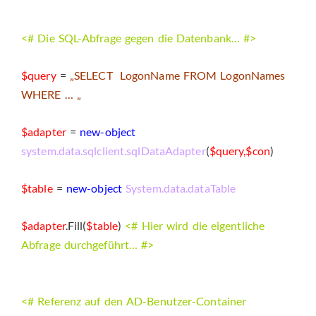
<# Die SQL-Abfrage gegen die Datenbank… #>
$query
=
„SELECT LogonName FROM LogonNames
WHERE … „
$adapter
=
new-object
system.data.sqlclient.sqlDataAdapter
(
$query,$con
)
$table
=
new-object
System.data.dataTable
$adapter
.Fill(
$table
)
<# Hier wird die eigentliche
Abfrage durchgeführt… #>
<# Referenz auf den AD-Benutzer-Container