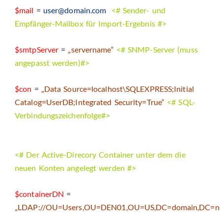
$mail
=
user@domain.com
<# Sender- und
Empfänger-Mailbox für Import-Ergebnis #>
$smtpServer
=
„servername“
<# SNMP-Server (muss
angepasst werden)#>
$con
=
„Data Source=localhost\SQLEXPRESS;Initial
Catalog=UserDB;Integrated Security=True“
<# SQL-
Verbindungszeichenfolge#>
<# Der Active-Direcory Container unter dem die
neuen Konten angelegt werden #>
$containerDN
=
„LDAP://OU=Users,OU=DEN01,OU=US,DC=domain,DC=n