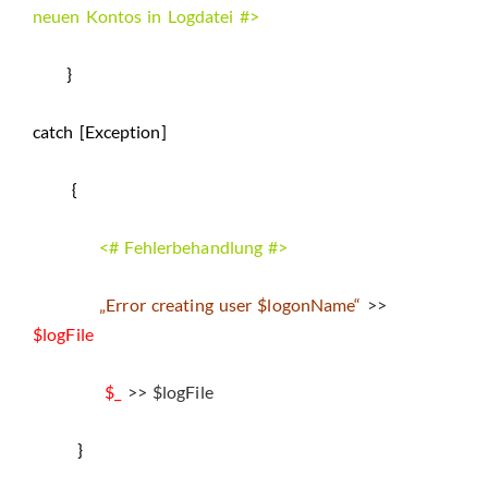
neuen Kontos in Logdatei #>
}
catch [Exception]
{
<# Fehlerbehandlung #>
„Error creating user $logonName“
>>
$logFile
$_
>> $logFile
}