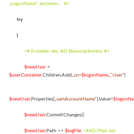
„LogonName“ auslesen… #>
try
{
<# Erstellen des AD-Benutzerkontos #>
$newUser
=
$userContainer
.Children.Add(
„cn=
$logonName
„,“User“
)
$newUser
.Properties[
„samAccountName“
].Value=
$logonN
$newUser
.CommitChanges()
$newUser
.Path >>
$logFile
<#AD-Pfad des