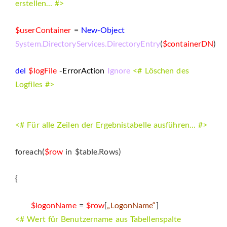
erstellen… #>
$userContainer
=
New-Object
System.DirectoryServices.DirectoryEntry
(
$containerDN
)
del
$logFile
-ErrorAction
Ignore
<# Löschen des
Logfiles #>
<# Für alle Zeilen der Ergebnistabelle ausführen… #>
foreach(
$row
in $table.Rows)
{
$logonName
=
$row
[
„LogonName“
]
<# Wert für Benutzername aus Tabellenspalte