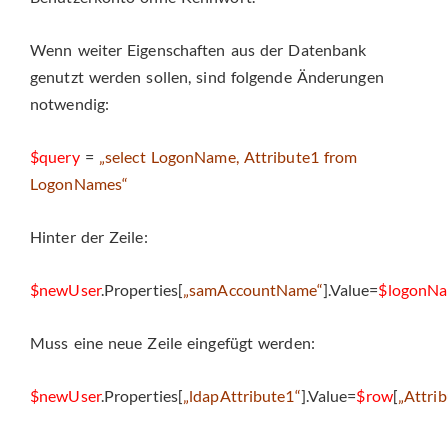
Wenn weiter Eigenschaften aus der Datenbank
genutzt werden sollen, sind folgende Änderungen
notwendig:
$query
=
„select LogonName, Attribute1 from
LogonNames“
Hinter der Zeile:
$newUser
.Properties[
„samAccountName“
].Value=
$logonN
Muss eine neue Zeile eingefügt werden:
$newUser
.Properties[
„ldapAttribute1“
].Value=
$row
[
„Attri